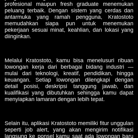
profesional maupun fresh graduate menemukan
peluang terbaik. Dengan sistem yang cerdas dan
antarmuka yang ramah pengguna, Kratostoto
memudahkan siapa pun untuk menemukan
pekerjaan sesuai minat, keahlian, dan lokasi yang
diinginkan.
Melalui Kratostoto, kamu bisa menelusuri ribuan
lowongan kerja dari berbagai bidang industri —
mulai dari teknologi, kreatif, pendidikan, hingga
keuangan. Setiap lowongan dilengkapi dengan
detail posisi, deskripsi tanggung jawab, dan
kualifikasi yang dibutuhkan sehingga kamu dapat
menyiapkan lamaran dengan lebih tepat.
Selain itu, aplikasi Kratostoto memiliki fitur unggulan
seperti job alert, yang akan mengirim notifikasi
langsung ke ponsel kamu saat ada lowongan baru