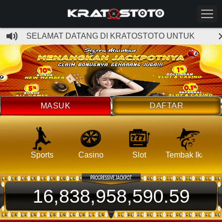
SELAMAT DATANG DI KRATOSTOTO UNTUK
CLAIM BONUS DAN INFORMASI LAINNYA
SILAHKAN HUBUNGI LIVE CHAT KAMI !
MASUK
DAFTAR
Sports
Casino
Slot
Tembak Ikan
16,838,958,590.59